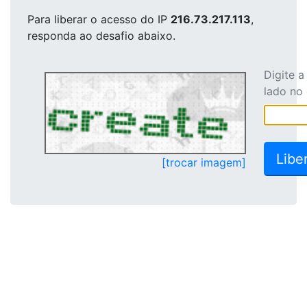
Para liberar o acesso
do IP
216.73.217.113
,
responda ao desafio abaixo.
Digite 
lado no
[trocar imagem]